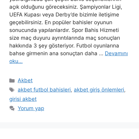
açık olduğunu göreceksiniz. Şampiyonlar Ligi,
UEFA Kupası veya Derby’de bizimle iletişime
geçebilirsiniz. En popüler bahisler oyunun
sonucunda yapılanlardır. Spor Bahis Hizmeti
size maç duyuru ayrıntılarında maç sonuçları
hakkında 3 şey gösteriyor. Futbol oyunlarına
bahse girmenin ana sonuçtan daha …
Devamını
oku…
Kategoriler
Akbet
Etiketler
akbet futbol bahisleri
,
akbet giriş önlemleri
,
girisi akbet
Yorum yap