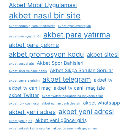
Akbet Mobil Uygulaması
akbet nasıl bir site
akbet neden güvenilir sitesidir
akbet oyun avantajları
akbet para yatırma
akbet oyun çeşitliliği
akbet para çekme
akbet promosyon kodu
akbet sitesi
Akbet Spor Bahisleri
akbet sosyal ağı
Akbet Sıkça Sorulan Sorular
akbet spor ve canlı bahis
akbet telegram
akbet tv
akbet sınırsız erişim
akbet tv canli maç
akbet tv canli maç izle
akbet Twitter
akbet twitter bağlantısına i̇htiyacınız var
akbet whatsapp
akbet türk casinosu
akbet uzman canlı destek
akbet yeni adresi
akbet yeni adres
akbet yeni güncel giriş
akbet yeni giris
akbet yüksek kalite oyunlar
akbet ödeme limiti geçerli mi