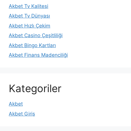
Akbet Tv Kalitesi
Akbet Tv Dünyası
Akbet Hızlı Çekim
Akbet Casino Çeşitliliği
Akbet Bingo Kartları
Akbet Finans Madenciliği
Kategoriler
Akbet
Akbet Giriş