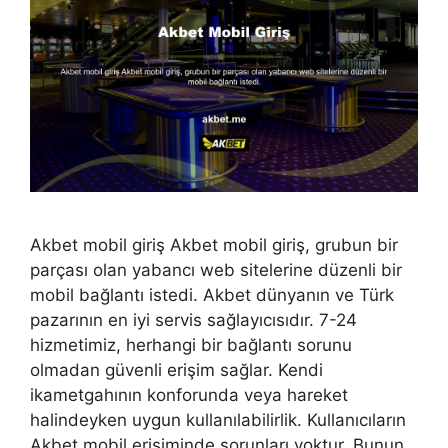
Akbet mobil giriş Akbet mobil giriş, grubun bir
parçası olan yabancı web sitelerine düzenli bir
mobil bağlantı istedi. Akbet dünyanın ve Türk
pazarının en iyi servis sağlayıcısıdır. 7-24
hizmetimiz, herhangi bir bağlantı sorunu
olmadan güvenli erişim sağlar. Kendi
ikametgahının konforunda veya hareket
halindeyken uygun kullanılabilirlik. Kullanıcıların
Akbet mobil erişiminde sorunları yoktur. Bunun