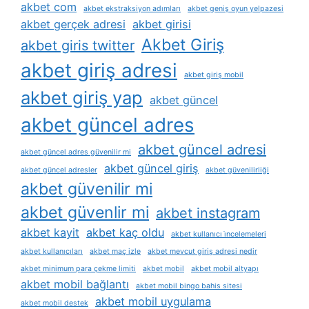
akbet com
akbet ekstraksiyon adımları
akbet geniş oyun yelpazesi
akbet gerçek adresi
akbet girisi
Akbet Giriş
akbet giris twitter
akbet giriş adresi
akbet giriş mobil
akbet giriş yap
akbet güncel
akbet güncel adres
akbet güncel adresi
akbet güncel adres güvenilir mi
akbet güncel giriş
akbet güncel adresler
akbet güvenilirliği
akbet güvenilir mi
akbet güvenlir mi
akbet instagram
akbet kayit
akbet kaç oldu
akbet kullanıcı i̇ncelemeleri
akbet kullanıcıları
akbet maç izle
akbet mevcut giriş adresi nedir
akbet minimum para çekme limiti
akbet mobil
akbet mobil altyapı
akbet mobil bağlantı
akbet mobil bingo bahis sitesi
akbet mobil uygulama
akbet mobil destek