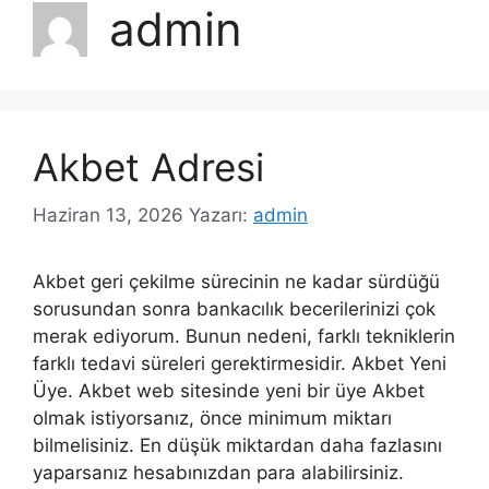
admin
Akbet Adresi
Haziran 13, 2026
Yazarı:
admin
Akbet geri çekilme sürecinin ne kadar sürdüğü
sorusundan sonra bankacılık becerilerinizi çok
merak ediyorum. Bunun nedeni, farklı tekniklerin
farklı tedavi süreleri gerektirmesidir. Akbet Yeni
Üye. Akbet web sitesinde yeni bir üye Akbet
olmak istiyorsanız, önce minimum miktarı
bilmelisiniz. En düşük miktardan daha fazlasını
yaparsanız hesabınızdan para alabilirsiniz.