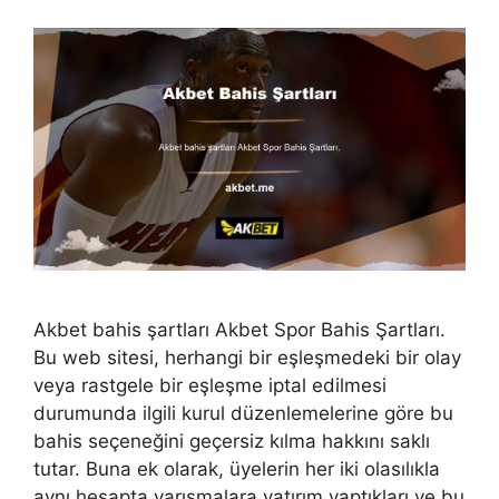
Akbet bahis şartları Akbet Spor Bahis Şartları.
Bu web sitesi, herhangi bir eşleşmedeki bir olay
veya rastgele bir eşleşme iptal edilmesi
durumunda ilgili kurul düzenlemelerine göre bu
bahis seçeneğini geçersiz kılma hakkını saklı
tutar. Buna ek olarak, üyelerin her iki olasılıkla
aynı hesapta yarışmalara yatırım yaptıkları ve bu