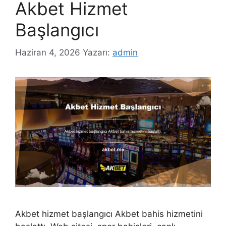
Akbet Hizmet
Başlangıcı
Haziran 4, 2026
Yazarı:
admin
Akbet hizmet başlangıcı Akbet bahis hizmetini