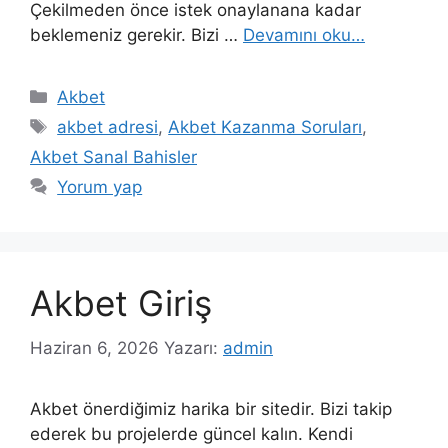
Çekilmeden önce istek onaylanana kadar
beklemeniz gerekir. Bizi …
Devamını oku…
Kategoriler
Akbet
Etiketler
akbet adresi
,
Akbet Kazanma Soruları
,
Akbet Sanal Bahisler
Yorum yap
Akbet Giriş
Haziran 6, 2026
Yazarı:
admin
Akbet önerdiğimiz harika bir sitedir. Bizi takip
ederek bu projelerde güncel kalın. Kendi