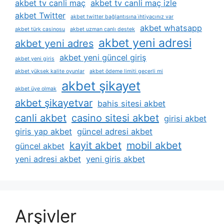
akbet tv canli maç
akbet tv canli maç izle
akbet Twitter
akbet twitter bağlantısına i̇htiyacınız var
akbet whatsapp
akbet türk casinosu
akbet uzman canlı destek
akbet yeni adresi
akbet yeni adres
akbet yeni güncel giriş
akbet yeni giris
akbet yüksek kalite oyunlar
akbet ödeme limiti geçerli mi
akbet şikayet
akbet üye olmak
akbet şikayetvar
bahis sitesi akbet
canli akbet
casino sitesi akbet
girisi akbet
giris yap akbet
güncel adresi akbet
kayit akbet
mobil akbet
güncel akbet
yeni adresi akbet
yeni giris akbet
Arşivler