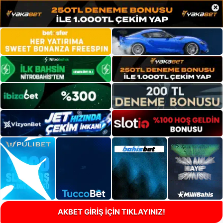
×
AKBET GİRİŞ İÇİN TIKLAYINIZ!