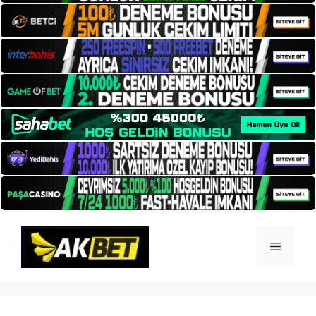
İçeriğe
atla
Menü