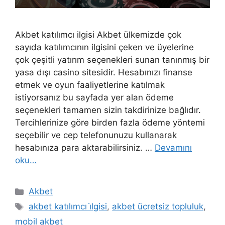
Akbet katılımcı ilgisi Akbet ülkemizde çok
sayıda katılımcının ilgisini çeken ve üyelerine
çok çeşitli yatırım seçenekleri sunan tanınmış bir
yasa dışı casino sitesidir. Hesabınızı finanse
etmek ve oyun faaliyetlerine katılmak
istiyorsanız bu sayfada yer alan ödeme
seçenekleri tamamen sizin takdirinize bağlıdır.
Tercihlerinize göre birden fazla ödeme yöntemi
seçebilir ve cep telefonunuzu kullanarak
hesabınıza para aktarabilirsiniz. …
Devamını
oku…
Kategoriler
Akbet
Etiketler
akbet katılımcı i̇lgisi
,
akbet ücretsiz topluluk
,
mobil akbet