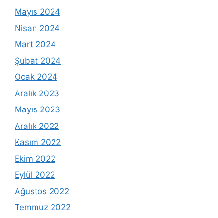
Mayıs 2024
Nisan 2024
Mart 2024
Şubat 2024
Ocak 2024
Aralık 2023
Mayıs 2023
Aralık 2022
Kasım 2022
Ekim 2022
Eylül 2022
Ağustos 2022
Temmuz 2022