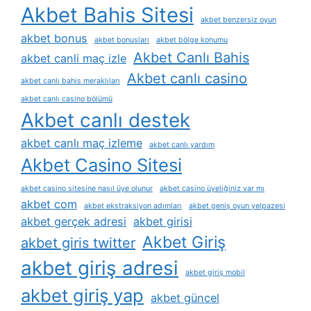
Akbet Bahis Sitesi
akbet benzersiz oyun
akbet bonus
akbet bonusları
akbet bölge konumu
Akbet Canlı Bahis
akbet canli maç izle
Akbet canlı casino
akbet canlı bahis meraklıları
akbet canlı casino bölümü
Akbet canlı destek
akbet canlı maç izleme
akbet canlı yardım
Akbet Casino Sitesi
akbet casino sitesine nasıl üye olunur
akbet casino üyeliğiniz var mı
akbet com
akbet ekstraksiyon adımları
akbet geniş oyun yelpazesi
akbet gerçek adresi
akbet girisi
Akbet Giriş
akbet giris twitter
akbet giriş adresi
akbet giriş mobil
akbet giriş yap
akbet güncel