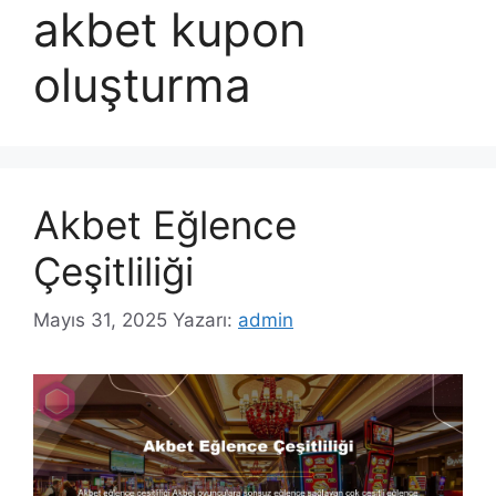
akbet kupon
oluşturma
Akbet Eğlence
Çeşitliliği
Mayıs 31, 2025
Yazarı:
admin