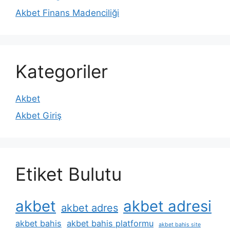
Akbet Finans Madenciliği
Kategoriler
Akbet
Akbet Giriş
Etiket Bulutu
akbet
akbet adresi
akbet adres
akbet bahis
akbet bahis platformu
akbet bahis site