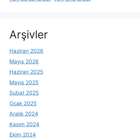
Arşivler
Haziran 2026
Mayıs 2026
Haziran 2025
Mayıs 2025
Şubat 2025
Ocak 2025
Aralık 2024
Kasım 2024
Ekim 2024