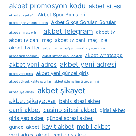
akbet promosyon kodu
akbet sitesi
Akbet Spor Bahisleri
akbet sosyal ağı
Akbet Sıkça Sorulan Sorular
akbet spor ve canlı bahis
akbet telegram
akbet tv
akbet sınırsız erişim
akbet tv canli maç
akbet tv canli maç izle
akbet Twitter
akbet twitter bağlantısına i̇htiyacınız var
akbet whatsapp
akbet türk casinosu
akbet uzman canlı destek
akbet yeni adresi
akbet yeni adres
akbet yeni güncel giriş
akbet yeni giris
akbet yüksek kalite oyunlar
akbet ödeme limiti geçerli mi
akbet şikayet
akbet üye olmak
akbet şikayetvar
bahis sitesi akbet
canli akbet
casino sitesi akbet
girisi akbet
giris yap akbet
güncel adresi akbet
kayit akbet
mobil akbet
güncel akbet
yeni adresi akbet
yeni giris akbet