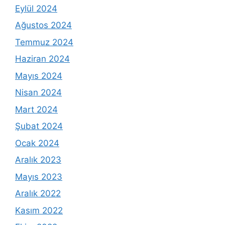
Eylül 2024
Ağustos 2024
Temmuz 2024
Haziran 2024
Mayıs 2024
Nisan 2024
Mart 2024
Şubat 2024
Ocak 2024
Aralık 2023
Mayıs 2023
Aralık 2022
Kasım 2022