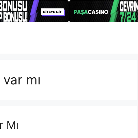
 var mı
r Mı