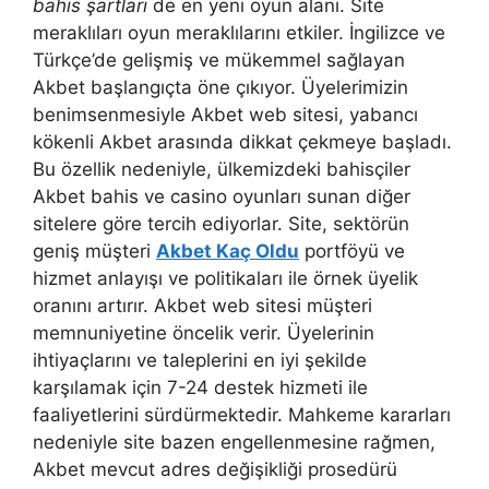
bahis şartları
de en yeni oyun alanı. Site
meraklıları oyun meraklılarını etkiler. İngilizce ve
Türkçe’de gelişmiş ve mükemmel sağlayan
Akbet başlangıçta öne çıkıyor. Üyelerimizin
benimsenmesiyle Akbet web sitesi, yabancı
kökenli Akbet arasında dikkat çekmeye başladı.
Bu özellik nedeniyle, ülkemizdeki bahisçiler
Akbet bahis ve casino oyunları sunan diğer
sitelere göre tercih ediyorlar. Site, sektörün
geniş müşteri
Akbet Kaç Oldu
portföyü ve
hizmet anlayışı ve politikaları ile örnek üyelik
oranını artırır. Akbet web sitesi müşteri
memnuniyetine öncelik verir. Üyelerinin
ihtiyaçlarını ve taleplerini en iyi şekilde
karşılamak için 7-24 destek hizmeti ile
faaliyetlerini sürdürmektedir. Mahkeme kararları
nedeniyle site bazen engellenmesine rağmen,
Akbet mevcut adres değişikliği prosedürü