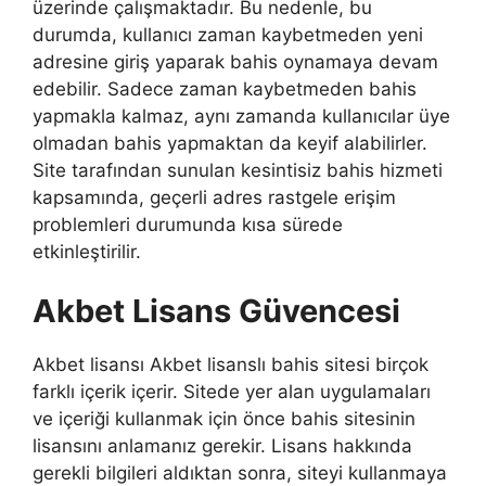
üzerinde çalışmaktadır. Bu nedenle, bu
durumda, kullanıcı zaman kaybetmeden yeni
adresine giriş yaparak bahis oynamaya devam
edebilir. Sadece zaman kaybetmeden bahis
yapmakla kalmaz, aynı zamanda kullanıcılar üye
olmadan bahis yapmaktan da keyif alabilirler.
Site tarafından sunulan kesintisiz bahis hizmeti
kapsamında, geçerli adres rastgele erişim
problemleri durumunda kısa sürede
etkinleştirilir.
Akbet Lisans Güvencesi
Akbet lisansı Akbet lisanslı bahis sitesi birçok
farklı içerik içerir. Sitede yer alan uygulamaları
ve içeriği kullanmak için önce bahis sitesinin
lisansını anlamanız gerekir. Lisans hakkında
gerekli bilgileri aldıktan sonra, siteyi kullanmaya