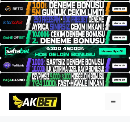
İçeriğe
atla
Menü