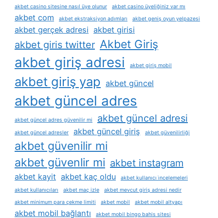
akbet casino sitesine nasıl üye olunur
akbet casino üyeliğiniz var mı
akbet com
akbet ekstraksiyon adımları
akbet geniş oyun yelpazesi
akbet gerçek adresi
akbet girisi
Akbet Giriş
akbet giris twitter
akbet giriş adresi
akbet giriş mobil
akbet giriş yap
akbet güncel
akbet güncel adres
akbet güncel adresi
akbet güncel adres güvenilir mi
akbet güncel giriş
akbet güncel adresler
akbet güvenilirliği
akbet güvenilir mi
akbet güvenlir mi
akbet instagram
akbet kayit
akbet kaç oldu
akbet kullanıcı i̇ncelemeleri
akbet kullanıcıları
akbet maç izle
akbet mevcut giriş adresi nedir
akbet minimum para çekme limiti
akbet mobil
akbet mobil altyapı
akbet mobil bağlantı
akbet mobil bingo bahis sitesi