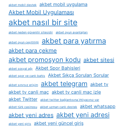
akbet mobil uygulama
akbet mobil destek
Akbet Mobil Uygulaması
akbet nasıl bir site
akbet neden güvenilir sitesidir
akbet oyun avantajları
akbet para yatırma
akbet oyun çeşitliliği
akbet para çekme
akbet promosyon kodu
akbet sitesi
Akbet Spor Bahisleri
akbet sosyal ağı
Akbet Sıkça Sorulan Sorular
akbet spor ve canlı bahis
akbet telegram
akbet tv
akbet sınırsız erişim
akbet tv canli maç
akbet tv canli maç izle
akbet Twitter
akbet twitter bağlantısına i̇htiyacınız var
akbet whatsapp
akbet türk casinosu
akbet uzman canlı destek
akbet yeni adresi
akbet yeni adres
akbet yeni güncel giriş
akbet yeni giris